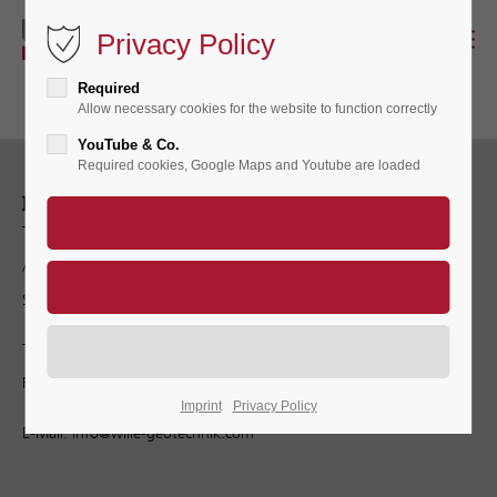
Privacy Policy
Required
Allow necessary cookies for the website to function correctly
YouTube & Co.
Required cookies, Google Maps and Youtube are loaded
联系方式
APS Antriebs-, Prüf- und
Steuertechnik GmbH
Tel.: +49 (551) 30752-0
Fax: +49 (551) 30752-20
Imprint
Privacy Policy
E-Mail:
info@wille-geotechnik.com