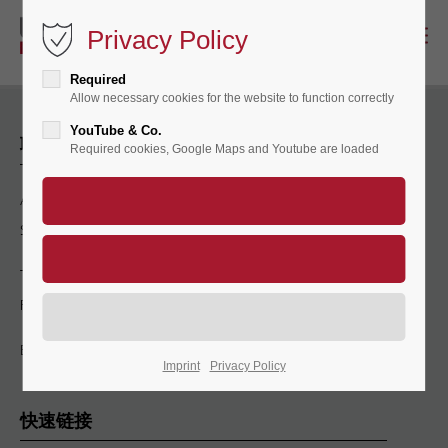
Privacy Policy
Required
Allow necessary cookies for the website to function correctly
YouTube & Co.
联系方式
Required cookies, Google Maps and Youtube are loaded
APS Antriebs-, Prüf- und
Steuertechnik GmbH
Tel.: +49 (551) 30752-0
Fax: +49 (551) 30752-20
E-Mail:
info@wille-geotechnik.com
Imprint
Privacy Policy
快速链接